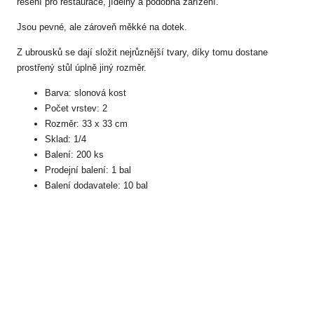
řešení pro restaurace, jídelny a podobná zařízení.
Jsou pevné, ale zároveň měkké na dotek.
Z ubrousků se dají složit nejrůznější tvary, díky tomu dostane
prostřený stůl úplně jiný rozměr.
Barva: slonová kost
Počet vrstev: 2
Rozměr: 33 x 33 cm
Sklad: 1/4
Balení: 200 ks
Prodejní balení: 1 bal
Balení dodavatele: 10 bal