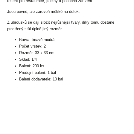
řešení pro restaurace, jídelny a podobná zařízení.
Jsou pevné, ale zároveň měkké na dotek.
Z ubrousků se dají složit nejrůznější tvary, díky tomu dostane
prostřený stůl úplně jiný rozměr.
Barva: tmavě modrá
Počet vrstev: 2
Rozměr: 33 x 33 cm
Sklad: 1/4
Balení: 200 ks
Prodejní balení: 1 bal
Balení dodavatele: 10 bal