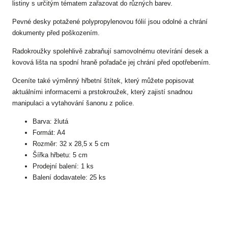
listiny s určitým tématem zařazovat do různých barev.
Pevné desky potažené polypropylenovou fólií jsou odolné a chrání
dokumenty před poškozením.
Radokroužky spolehlivě zabraňují samovolnému otevírání desek a
kovová lišta na spodní hraně pořadače jej chrání před opotřebením.
Oceníte také výměnný hřbetní štítek, který můžete popisovat
aktuálními informacemi a prstokroužek, který zajistí snadnou
manipulaci a vytahování šanonu z police.
Barva: žlutá
Formát: A4
Rozměr: 32 x 28,5 x 5 cm
Šířka hřbetu: 5 cm
Prodejní balení: 1 ks
Balení dodavatele: 25 ks