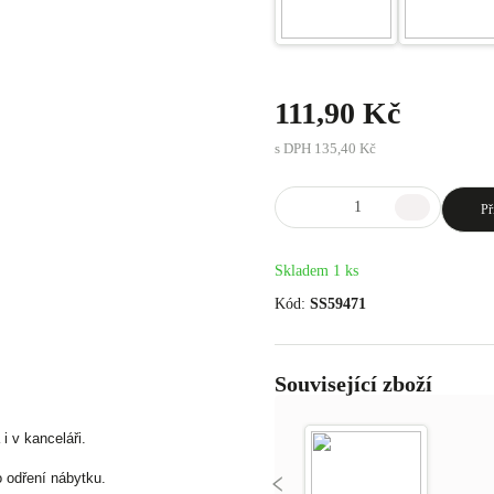
111,90 Kč
s DPH
135,40 Kč
Př
Skladem 1 ks
Kód:
SS59471
Související zboží
 v kanceláři.
 odření nábytku.