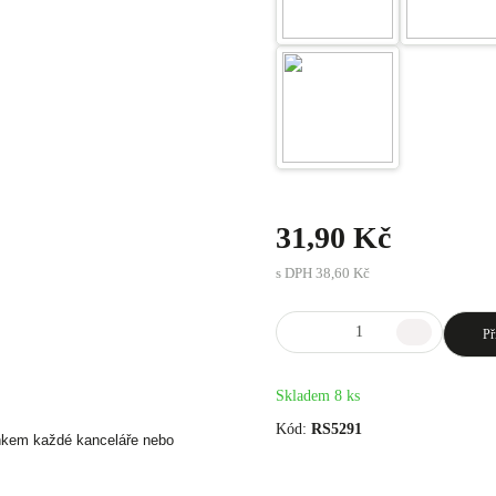
31,90 Kč
s DPH
38,60 Kč
Př
Skladem 8 ks
Kód:
RS5291
ňkem každé kanceláře nebo