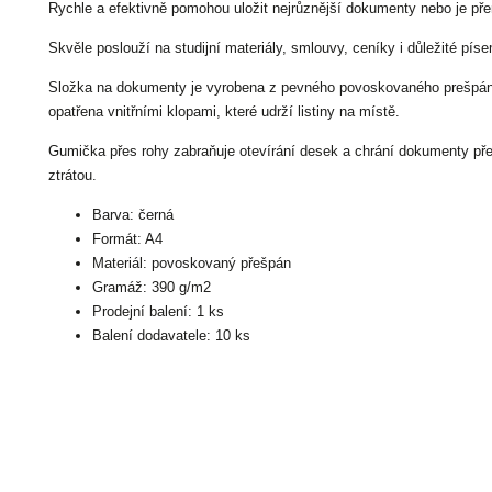
Rychle a efektivně pomohou uložit nejrůznější dokumenty nebo je pře
Skvěle poslouží na studijní materiály, smlouvy, ceníky i důležité píse
Složka na dokumenty je vyrobena z pevného povoskovaného prešpánu 
opatřena vnitřními klopami, které udrží listiny na místě.
Gumička přes rohy zabraňuje otevírání desek a chrání dokumenty 
ztrátou.
Barva: černá
Formát: A4
Materiál: povoskovaný přešpán
Gramáž: 390 g/m2
Prodejní balení: 1 ks
Balení dodavatele: 10 ks