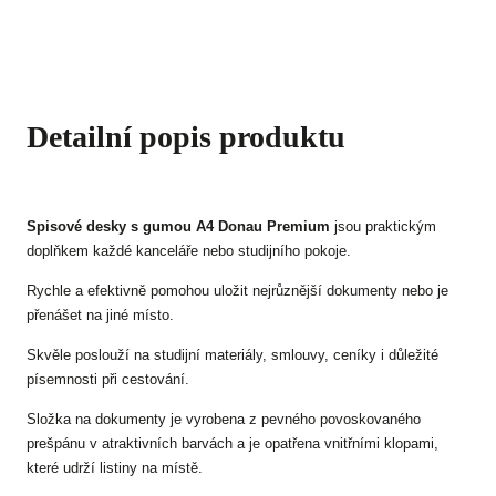
Detailní popis produktu
Spisové desky s gumou A4 Donau Premium
jsou praktickým
doplňkem každé kanceláře nebo studijního pokoje.
Rychle a efektivně pomohou uložit nejrůznější dokumenty nebo je
přenášet na jiné místo.
Skvěle poslouží na studijní materiály, smlouvy, ceníky i důležité
písemnosti při cestování.
Složka na dokumenty je vyrobena z pevného povoskovaného
prešpánu v atraktivních barvách a je opatřena vnitřními klopami,
které udrží listiny na místě.