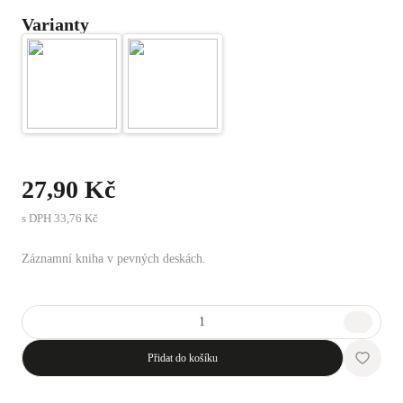
Varianty
27,90 Kč
s DPH
33,76 Kč
Záznamní kniha v pevných deskách.
Přidat do košíku