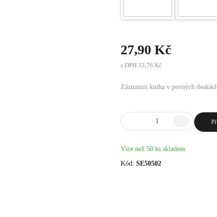
27,90 Kč
s DPH
33,76 Kč
Záznamní kniha v pevných deskách 
Př
Více než 50 ks skladem
Kód:
SE50502