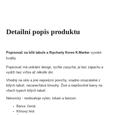
Detailní popis produktu
Popisovač na bílé tabule a flipcharty Kores K-Marker
vysoké
kvality.
Popisovač má unikátní design, rychle zasychá, je bez zápachu a
vydrží bez víčka až několik dní.
Vhodný na sklo a jiné neporézní povrchy, snadno smazatelné z
bílých tabulí, nezanechává šmouhy. Živé a neprůsvitné barvy na
všech typech bílých tabulí.
Netoxický - neobsahuje xylen, toluen a benzen.
Barva: černá
Klínový hrot