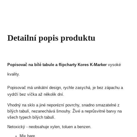
Detailní popis produktu
Popisovač na bílé tabule a flipcharty Kores K-Marker
vysoké
kvality.
Popisovač má unikátní design, rychle zasychá, je bez zápachu a
vydrží bez víčka až několik dní.
Vhodný na sklo a jiné neporézní povrchy, snadno smazatelné z
bílých tabulí, nezanechává šmouhy. Živé a neprůsvitné barvy na
všech typech bílých tabulí.
Netoxický - neobsahuje xylen, toluen a benzen.
Mix bare