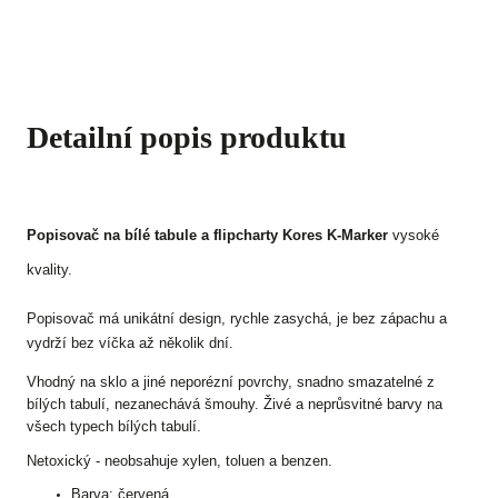
Detailní popis produktu
Popisovač na bílé tabule a flipcharty Kores K-Marker
vysoké
kvality.
Popisovač má unikátní design, rychle zasychá, je bez zápachu a
vydrží bez víčka až několik dní.
Vhodný na sklo a jiné neporézní povrchy, snadno smazatelné z
bílých tabulí, nezanechává šmouhy. Živé a neprůsvitné barvy na
všech typech bílých tabulí.
Netoxický - neobsahuje xylen, toluen a benzen.
Barva: červená